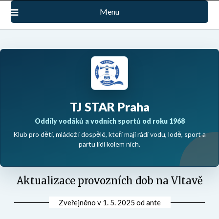
Přejdi
Menu
na
obsah
TJ STAR Praha
Oddíly vodáků a vodních sportů od roku 1968
Klub pro děti, mládež i dospělé, kteří mají rádi vodu, lodě, sport a
partu lidí kolem nich.
Aktualizace provozních dob na Vltavě
Zveřejněno v
1. 5. 2025
od
ante