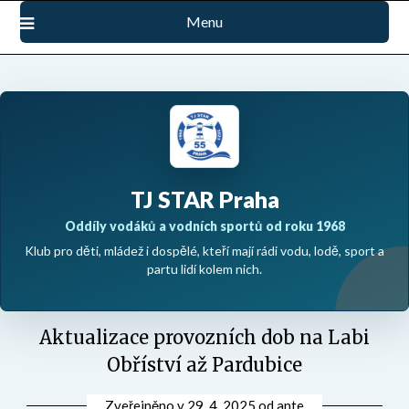
Přejdi
Menu
na
obsah
TJ STAR Praha
Oddíly vodáků a vodních sportů od roku 1968
Klub pro děti, mládež i dospělé, kteří mají rádi vodu, lodě, sport a
partu lidí kolem nich.
Aktualizace provozních dob na Labi
Obříství až Pardubice
Zveřejněno v
29. 4. 2025
od
ante