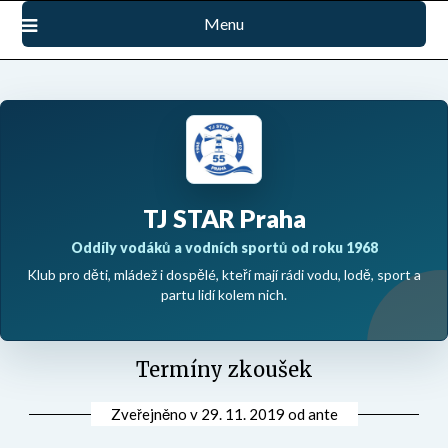
Přejdi
Menu
na
obsah
TJ STAR Praha
Oddíly vodáků a vodních sportů od roku 1968
Klub pro děti, mládež i dospělé, kteří mají rádi vodu, lodě, sport a
partu lidí kolem nich.
Termíny zkoušek
Zveřejněno v
29. 11. 2019
od
ante