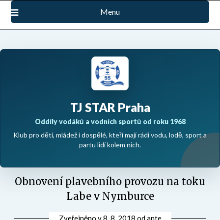
Přejdi
Menu
na
obsah
TJ STAR Praha
Oddíly vodáků a vodních sportů od roku 1968
Klub pro děti, mládež i dospělé, kteří mají rádi vodu, lodě, sport a
partu lidí kolem nich.
Obnovení plavebního provozu na toku
Labe v Nymburce
Zveřejněno v
8. 8. 2018
od
ante