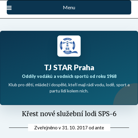
Přejdi
Menu
na
obsah
TJ STAR Praha
Oddíly vodáků a vodních sportů od roku 1968
Klub pro děti, mládež i dospělé, kteří mají rádi vodu, lodě, sport a
partu lidí kolem nich.
Křest nové služební lodi SPS-6
Zveřejněno v
31. 10. 2017
od
ante